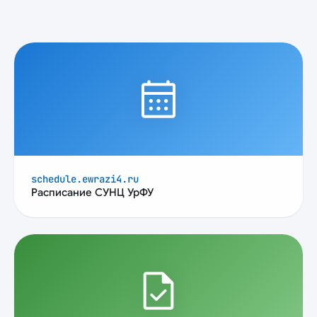
calendar_month
schedule.ewrazi4.ru
Расписание СУНЦ УрФУ
task